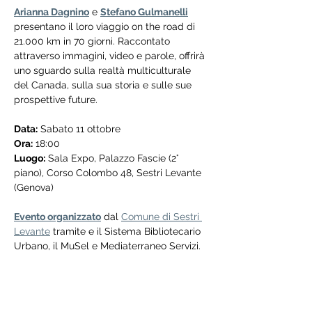
Arianna Dagnino
 e 
Stefano Gulmanelli
presentano il loro viaggio on the road di 
21.000 km in 70 giorni. Raccontato 
attraverso immagini, video e parole, offrirà 
uno sguardo sulla realtà multiculturale 
del Canada, sulla sua storia e sulle sue 
prospettive future.
Data:
 Sabato 11 ottobre
Ora:
 18:00
Luogo:
 Sala Expo, Palazzo Fascie (2° 
piano), Corso Colombo 48, Sestri Levante 
(Genova)
Evento organizzato
 dal 
Comune di Sestri 
Levante
 tramite e il Sistema Bibliotecario 
Urbano, il MuSel e Mediaterraneo Servizi.
La partecipazione è gratuita. 
Show More