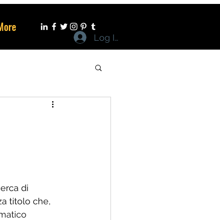
More
Log In
cerca di 
 titolo che, 
matico 