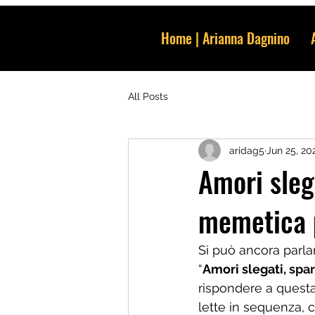
Home | Arianna Dagnino
All Posts
aridag5
Jun 25, 20
Amori slega
memetica p
Si può ancora parla
“
Amori slegati, 
spar
rispondere a questa
lette in sequenza, 