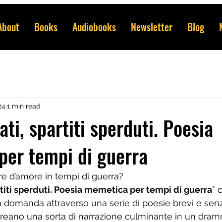
About
Books
Audiobooks
Newsletter
Blog
24
1 min read
ti, spartiti sperduti. Poesia
er tempi di guerra
re d’amore in tempi di guerra?
titi sperduti. Poesia memetica per tempi di guerra
” 
 domanda attraverso una serie di poesie brevi e senza
creano una sorta di narrazione 
culminante in un dram