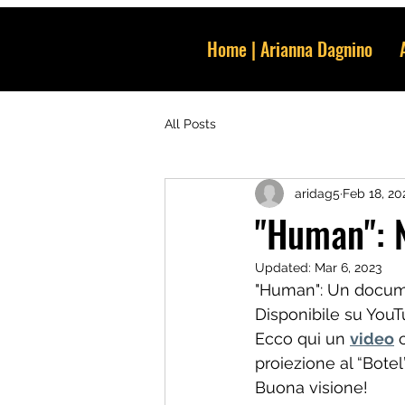
Home | Arianna Dagnino
All Posts
aridag5
Feb 18, 20
"Human": N
Updated:
Mar 6, 2023
"Human": Un documen
Disponibile su YouT
Ecco qui un 
video
 
proiezione al “Botel
Buona visione!