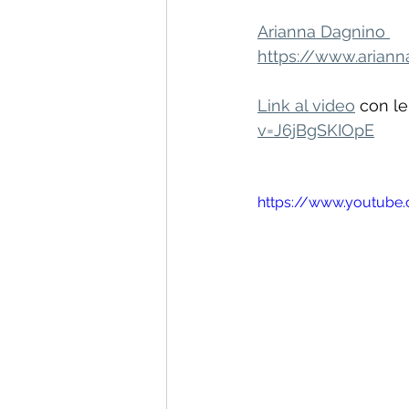
Arianna Dagnino 
https://www.arian
Link al video
 con le
v=J6jBgSKIOpE
https://www.youtube