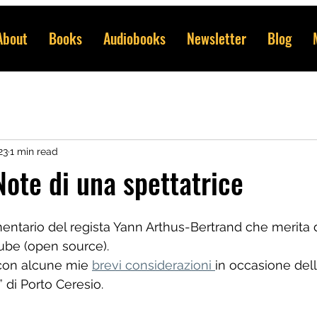
About
Books
Audiobooks
Newsletter
Blog
23
1 min read
ote di una spettatrice
tario del regista Yann Arthus-Bertrand che merita di
ube (open source). 
con alcune mie 
brevi considerazioni 
in occasione dell
” di Porto Ceresio.