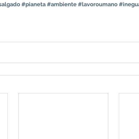
salgado
#pianeta
#ambiente
#lavoroumano
#inegu