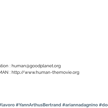
tion : human@goodplanet.org
UMAN : http://www.human-themovie.org
#lavoro
#YannArthusBertrand
#ariannadagnino
#do