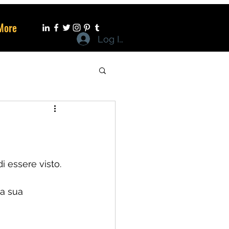
More
Log In
 essere visto. 
a sua 