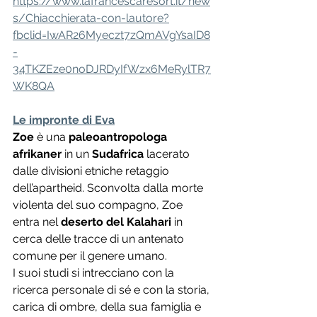
https://www.lafrancescaresort.it/new
s/Chiacchierata-con-lautore?
fbclid=IwAR26Myeczt7zQmAVgYsaID8
-
34TKZEze0noDJRDyIfWzx6MeRylTR7
WK8QA
Le impronte di Eva
Zoe
 è una 
paleoantropologa 
afrikaner
 in un
 Sudafrica
 lacerato 
dalle divisioni etniche retaggio 
dell’apartheid. Sconvolta dalla morte 
violenta del suo compagno, Zoe 
entra nel 
deserto del Kalahari
 in 
cerca delle tracce di un antenato 
comune per il genere umano. 
I suoi studi si intrecciano con la 
ricerca personale di sé e con la storia, 
carica di ombre, della sua famiglia e 