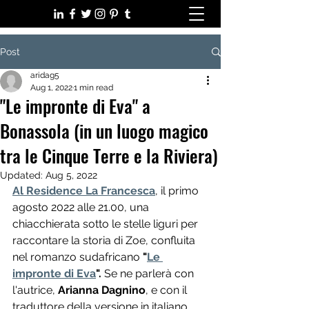
Post
aridag5
Aug 1, 2022
1 min read
"Le impronte di Eva" a
Bonassola (in un luogo magico
tra le Cinque Terre e la Riviera)
Updated:
Aug 5, 2022
Al Residence La Francesca
, il primo 
agosto 2022 alle 21.00, una 
chiacchierata sotto le stelle liguri per 
raccontare la storia di Zoe, confluita 
nel romanzo sudafricano
 "
Le 
impronte di Eva
".
 Se ne parlerà con 
l'autrice, 
Arianna Dagnino
, e con il 
traduttore della versione in italiano, 