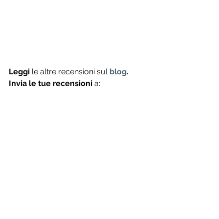
Leggi
 le altre recensioni sul
blog
.
Invia le tue recensioni
 a: 
aridag@me.com
See All
Recent Posts